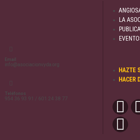
ANGIOS
LA ASO
PUBLIC
EVENTO
Email
info@asociacionvyda.org
HAZTE 
HACER 
Teléfonos
954 36 93 91 / 601 24 38 77